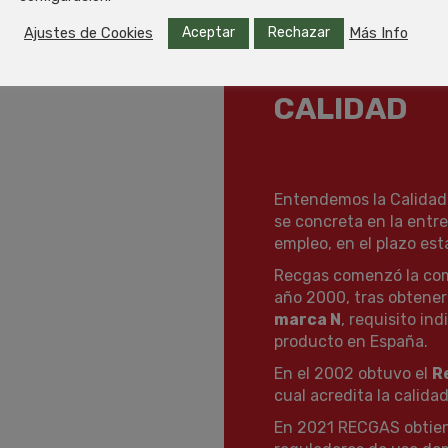
CALIDAD
Aceptar
Rechazar
Ajustes de Cookies
Más Info
COMPROMIS
CALIDAD
Entendemos la Calidad 
se concreta en la entr
empleo, en el plazo est
Recgas comenzó la come
año 2000, tras obtener
marca N
, requisito in
producto en España.
En el 2002 obtuvo el
R
cual acredita la calida
En 2021 RECGAS obtie