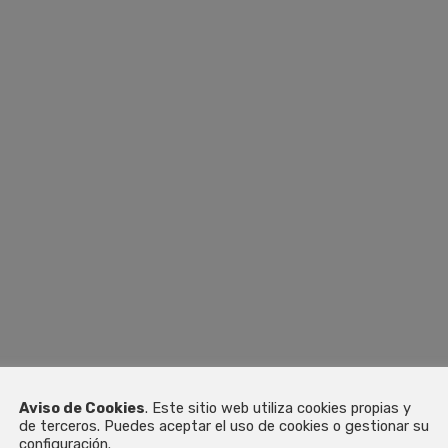
CONFIANZA
Somos estrictos cumpliendo con los plazos
I
de entrega
Aviso de Cookies
. Este sitio web utiliza cookies propias y
de terceros. Puedes aceptar el uso de cookies o gestionar su
configuración.