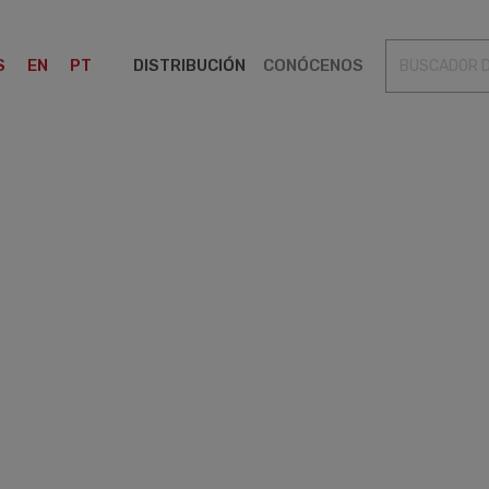
REGULADORES
FILTROS
TRANSICIONES
VÁLVULAS
S
EN
PT
DISTRIBUCIÓN
CONÓCENOS
S
TRANSICIONES
VÁLVULAS DE SEGURIDAD
RA PROPUESTA