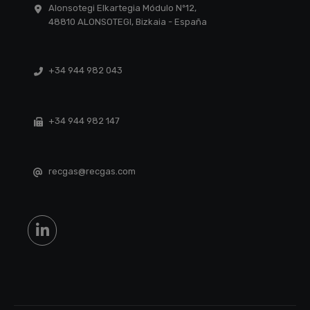
Alonsotegi Elkartegia Módulo Nº12,
48810 ALONSOTEGI, Bizkaia - España
+34 944 982 043
+34 944 982 147
recgas@recgas.com