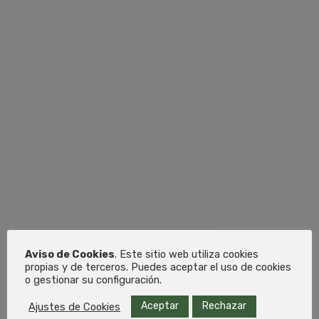
RECGAS
LÍDERES EN LA
FABRICACIÓN DE
EQUIPAMIENTO
PARA GAS
SOLICITA PRESUPUESTO AHORA
Aviso de Cookies
. Este sitio web utiliza cookies
propias y de terceros. Puedes aceptar el uso de cookies
o gestionar su configuración.
Aceptar
Rechazar
Ajustes de Cookies