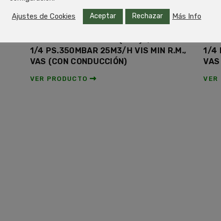
Aceptar
Rechazar
Ajustes de Cookies
Más Info
REGULADOR RG180TL(JSC)3/4XTL 1
REG
1/4 PS.350MBAR 25M3/H VIS MIN R.M.,
1/4
VAS (CON CONDUCCIÓN)
VAS
VER PRODUCTO
VER