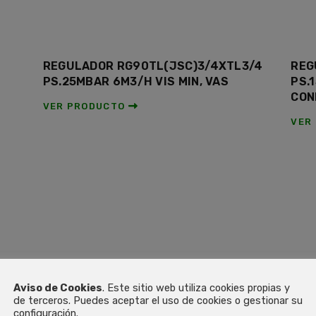
REGULADOR RG90TL(JSC)3/4XTL3/4
REG
PS.25MBAR 6M3/H VIS MIN, VAS
PS.
CON
VER PRODUCTO
VER
Aviso de Cookies
. Este sitio web utiliza cookies propias y
de terceros. Puedes aceptar el uso de cookies o gestionar su
configuración.