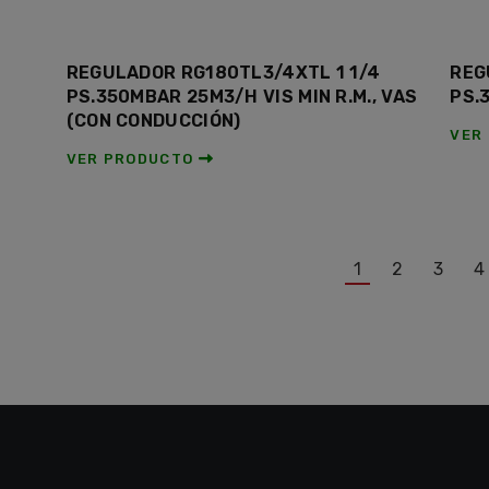
REGULADOR RG180TL3/4XTL 1 1/4
REG
PS.350MBAR 25M3/H VIS MIN R.M., VAS
PS.
(CON CONDUCCIÓN)
VER
VER PRODUCTO
1
2
3
4