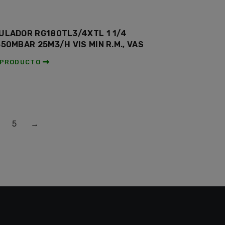
ULADOR RG180TL3/4XTL 1 1/4
350MBAR 25M3/H VIS MIN R.M., VAS
 PRODUCTO
5
→