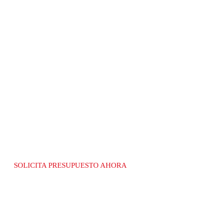
RECGAS
LÍDERES EN LA
FABRICACIÓN DE
EQUIPAMIENTO
PARA GAS
SOLICITA PRESUPUESTO AHORA