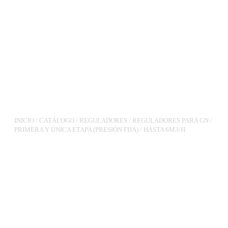
INICIO
/
CATÁLOGO
/
REGULADORES
/
REGULADORES PARA GN
/
PRIMERA Y ÚNICA ETAPA (PRESIÓN FIJA)
/
HASTA 6M3/H
REGULADOR
RG90TL(JSC)3/4XTL3/4
PS.23MBAR 10M3/H VIS
MIN R.M., VAS