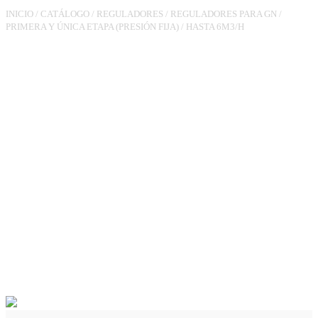
INICIO
/
CATÁLOGO
/
REGULADORES
/
REGULADORES PARA GN
/
PRIMERA Y ÚNICA ETAPA (PRESIÓN FIJA)
/
HASTA 6M3/H
REGULADOR
RG90TL(JSC)3/4XTL3/4
PS.340MBAR 10M3/H VIS
MIN R.M., VAS