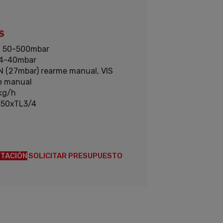
S
:
50-500mbar
4-40mbar
N (27mbar) rearme manual, VIS
e manual
kg/h
50xTL3/4
TACIÓN
SOLICITAR PRESUPUESTO