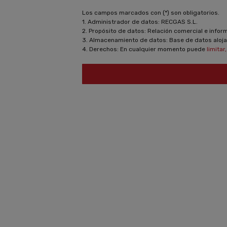
Los campos marcados con (*) son obligatorios.
1. Administrador de datos: RECGAS S.L.
2. Propósito de datos: Relación comercial e info
3. Almacenamiento de datos: Base de datos aloja
4. Derechos: En cualquier momento puede
limitar
RECGAS
LÍDERES EN L