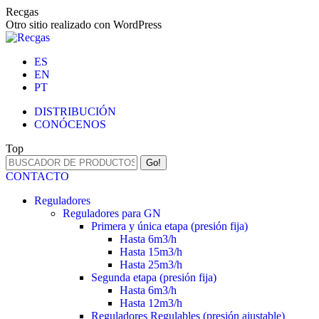
Skip
Recgas
to
Otro sitio realizado con WordPress
content
ES
EN
PT
DISTRIBUCIÓN
CONÓCENOS
Top
Search:
CONTACTO
Reguladores
Reguladores para GN
Primera y única etapa (presión fija)
Hasta 6m3/h
Hasta 15m3/h
Hasta 25m3/h
Segunda etapa (presión fija)
Hasta 6m3/h
Hasta 12m3/h
Reguladores Regulables (presión ajustable)