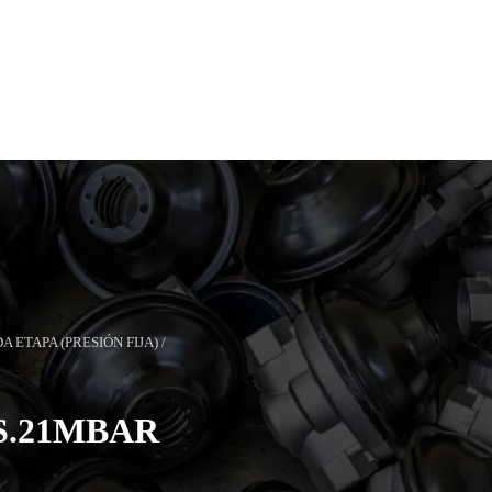
 ETAPA (PRESIÓN FIJA)
/
S.21MBAR
esión fija)