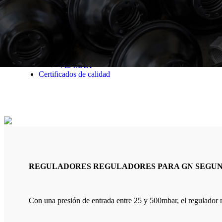
Reguladores GLP de segunda etapa (presión fi
Filtros
Transiciones
Transiciones PE / Metal soldadas ACERO
Transiciones PE / Metal soldadas COBRE
Válvulas de seguridad
VIS MIN
VIS MAX
Certificados de calidad
REGULADORES REGULADORES PARA GN SEGUNDA
Con una presión de entrada entre 25 y 500mbar, el regulador 