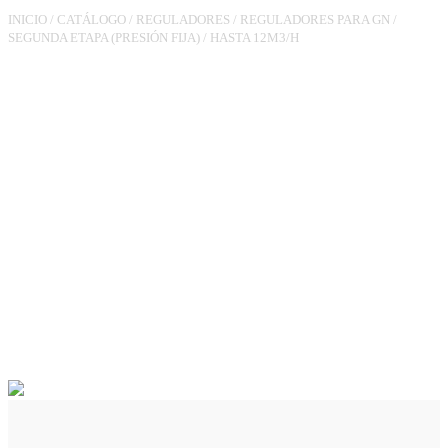
INICIO
/
CATÁLOGO
/
REGULADORES
/
REGULADORES PARA GN
/
SEGUNDA ETAPA (PRESIÓN FIJA)
/
HASTA 12M3/H
REGULADOR RG180MM3/4
PS.21MBAR 12M3/H VIS MIN
C/2 TOMAS