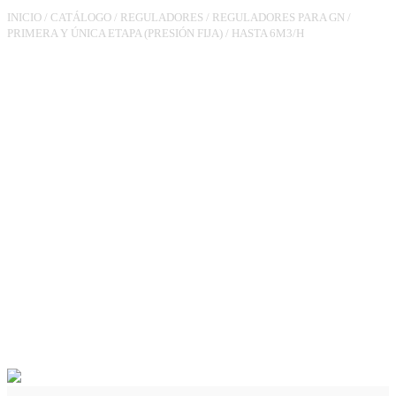
INICIO
/
CATÁLOGO
/
REGULADORES
/
REGULADORES PARA GN
/
PRIMERA Y ÚNICA ETAPA (PRESIÓN FIJA)
/
HASTA 6M3/H
REGULADOR
RG180TL3/4XH3/4
PS.150MBAR 5M3/H VAS
(CON CONDUCCIÓN)