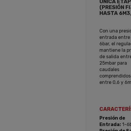
ÚNICA ETA
(PRESIÓN F
HASTA 6M3
Con una presi
entrada entre 
6bar, el regul
mantiene la p
de salida entr
25mbar para
caudales
comprendidos
entre 0,6 y 6
CARACTERÍ
Presión de
Entrada:
1-6
Presión de Sa