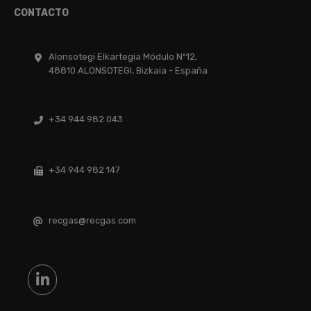
CONTACTO
Alonsotegi Elkartegia Módulo Nº12,
48810 ALONSOTEGI, Bizkaia - España
+34 944 982 043
+34 944 982 147
recgas@recgas.com