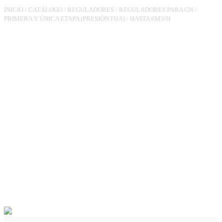
INICIO
/
CATÁLOGO
/
REGULADORES
/
REGULADORES PARA GN
/
PRIMERA Y ÚNICA ETAPA (PRESIÓN FIJA)
/
HASTA 6M3/H
REGULADOR
RG180TL3/4XTL3/4
PS.23MBAR 6M3/H VIS MIN,
VAS