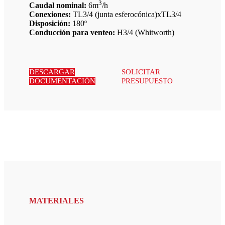
3
Caudal nominal:
6m
/h
Conexiones:
TL3/4 (junta esferocónica)xTL3/4
Disposición:
180º
Conducción para venteo:
H3/4 (Whitworth)
DESCARGAR
SOLICITAR
DOCUMENTACIÓN
PRESUPUESTO
MATERIALES