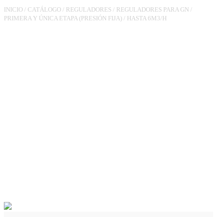
INICIO
/
CATÁLOGO
/
REGULADORES
/
REGULADORES PARA GN
/
PRIMERA Y ÚNICA ETAPA (PRESIÓN FIJA)
/
HASTA 6M3/H
REGULADOR
RG180TL(JSC)3/4XTL3/4
PS.23MBAR 6M3/H VIS MIN,
VAS (CON CONDUCCIÓN)