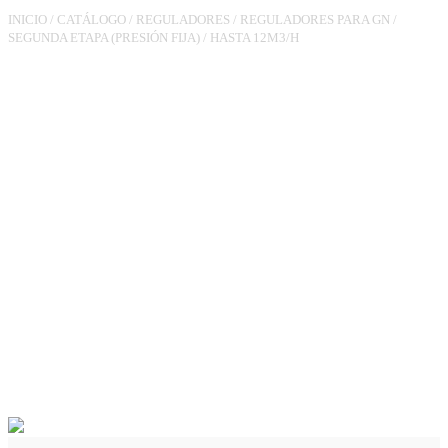
INICIO
/
CATÁLOGO
/
REGULADORES
/
REGULADORES PARA GN
/
SEGUNDA ETAPA (PRESIÓN FIJA)
/
HASTA 12M3/H
REGULADOR
RG90M3/4XTL7/8
PS.21MBAR 12M3/H VIS MIN
C/TOMA