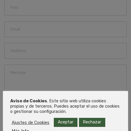
Aviso de Cookies
. Este sitio web utiliza cookies
propias y de terceros. Puedes aceptar el uso de cookies
He leido y acepto la política de privacidad
o gestionar su configuración.
Los campos marcados con (*) son obligatorios.
Aceptar
Rechazar
Ajustes de Cookies
1. Administrador de datos: RECGAS S.L.
2. Propósito de datos: Relación comercial e información sobre nuestros