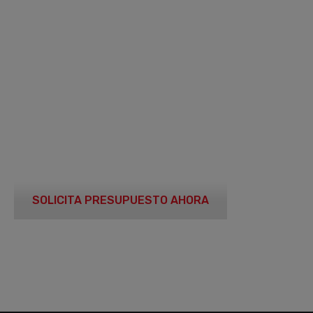
LÍDERES EN LA
FABRICACIÓN DE
EQUIPAMIENTO
PARA GAS
SOLICITA PRESUPUESTO AHORA