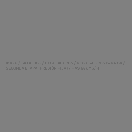
INICIO
/
CATÁLOGO
/
REGULADORES
/
REGULADORES PARA GN
/
SEGUNDA ETAPA (PRESIÓN FIJA)
/
HASTA 6M3/H
REGULADOR
RG90MM3/4
PS.21MBAR 6M3/H