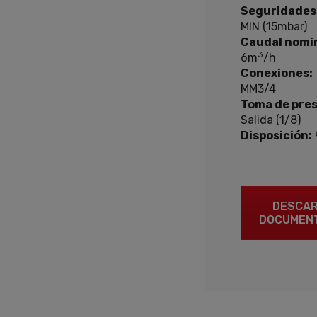
Seguridades
MIN (15mbar)
Caudal nomin
3
6m
/h
Conexiones:
MM3/4
Toma de pres
Salida (1/8)
Disposición:
DESCA
DOCUMEN