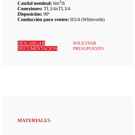
3
Caudal nominal:
6m
/h
Conexiones:
TL3/4xTL3/4
Disposición:
90º
Conducción para venteo:
H3/4 (Whitworth)
DESCARGAR
SOLICITAR
DOCUMENTACIÓN
PRESUPUESTO
MATERIALES