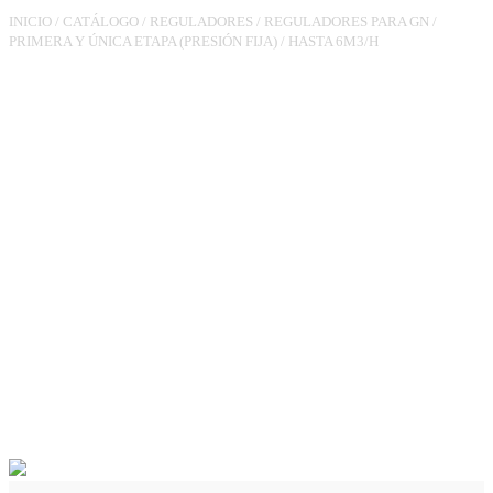
INICIO
/
CATÁLOGO
/
REGULADORES
/
REGULADORES PARA GN
/
PRIMERA Y ÚNICA ETAPA (PRESIÓN FIJA)
/
HASTA 6M3/H
REGULADOR
RG90TL3/4XTL3/4
PS.23MBAR 6M3/H VIS MIN,
VAS (CON CONDUCCIÓN)