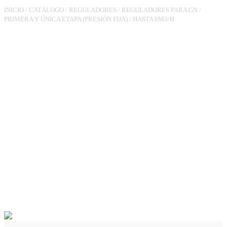
INICIO
/
CATÁLOGO
/
REGULADORES
/
REGULADORES PARA GN
/
PRIMERA Y ÚNICA ETAPA (PRESIÓN FIJA)
/
HASTA 6M3/H
REGULADOR
RG90TL3/4XTL3/4
PS.23MBAR 6M3/H VIS MIN,
VAS