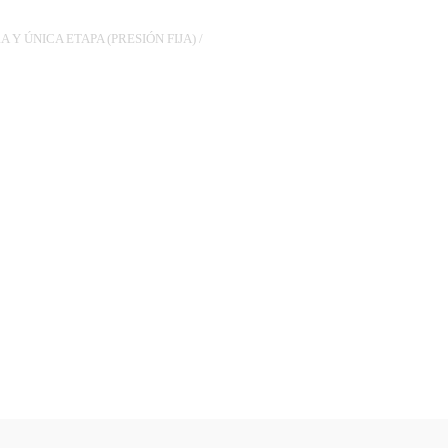
 Y ÚNICA ETAPA (PRESIÓN FIJA)
/
4XTL1 1/4
 R.M., VAS