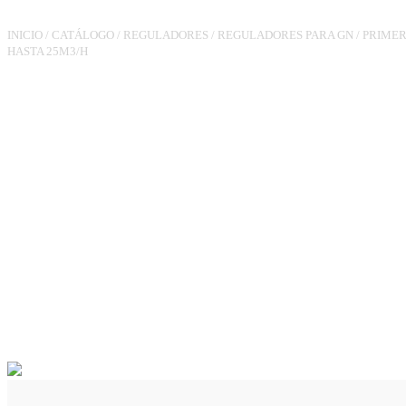
INICIO
/
CATÁLOGO
/
REGULADORES
/
REGULADORES PARA GN
/
PRIMERA
HASTA 25M3/H
REGULADOR RG90TL(JSC)3/
PS.340MBAR 25M3/H VIS MIN
(CON CONDUCCIÓN)