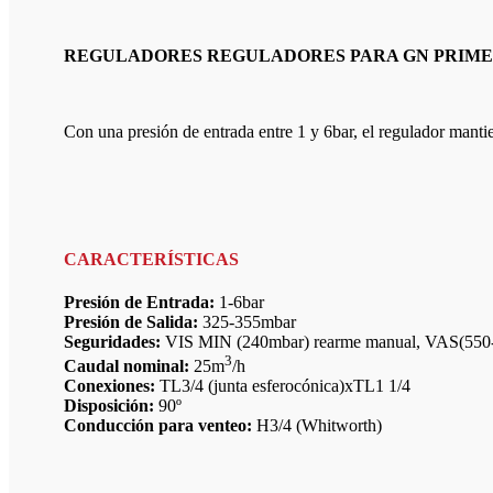
REGULADORES REGULADORES PARA GN PRIMERA 
Con una presión de entrada entre 1 y 6bar, el regulador mant
CARACTERÍSTICAS
Presión de Entrada:
1-6bar
Presión de Salida:
325-355mbar
Seguridades:
VIS MIN (240mbar) rearme manual, VAS(550
3
Caudal nominal:
25m
/h
Conexiones:
TL3/4 (junta esferocónica)xTL1 1/4
Disposición:
90º
Conducción para venteo:
H3/4 (Whitworth)