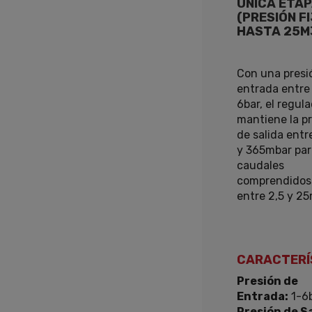
ÚNICA ETA
(PRESIÓN F
HASTA 25M
Con una presi
entrada entre 
6bar, el regul
mantiene la p
de salida entr
y 365mbar par
caudales
comprendidos
entre 2,5 y 2
CARACTERÍ
Presión de
Entrada:
1-6
Presión de Sa