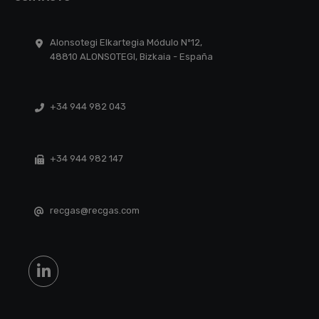
Alonsotegi Elkartegia Módulo Nº12,
48810 ALONSOTEGI, Bizkaia - España
+34 944 982 043
+34 944 982 147
recgas@recgas.com