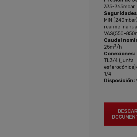
335-365mbar
Seguridades
MIN (240mbar
rearme manua
VAS(550-850m
Caudal nomin
3
25m
/h
Conexiones:
TL3/4 (junta
esferocónica)
1/4
Disposición:
DESCA
DOCUMEN