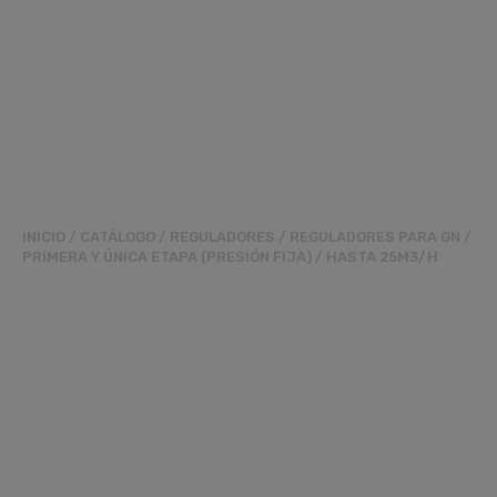
INICIO
/
CATÁLOGO
/
REGULADORES
/
REGULADORES PARA GN
/
PRIMERA Y ÚNICA ETAPA (PRESIÓN FIJA)
/
HASTA 25M3/H
REGULADOR
RG90TL(JSC)3/4XTL1
1/4 PS.350MBAR