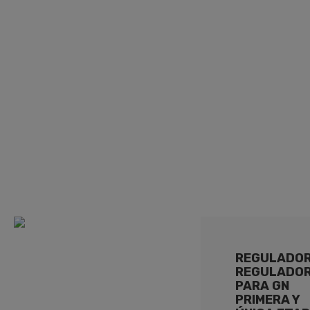
25M3/H VIS MIN R.M.,
VAS
REGULADO
REGULADO
PARA GN
PRIMERA Y