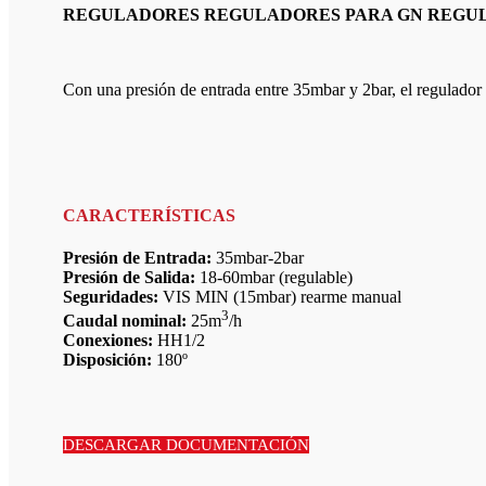
REGULADORES REGULADORES PARA GN REGUL
Con una presión de entrada entre 35mbar y 2bar, el regulador
CARACTERÍSTICAS
Presión de Entrada:
35mbar-2bar
Presión de Salida:
18-60mbar (regulable)
Seguridades:
VIS MIN (15mbar) rearme manual
3
Caudal nominal:
25m
/h
Conexiones:
HH1/2
Disposición:
180º
DESCARGAR DOCUMENTACIÓN