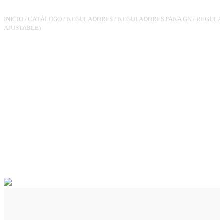
INICIO
/
CATÁLOGO
/
REGULADORES
/
REGULADORES PARA GN
/
REGULA
AJUSTABLE)
REGULADOR RGR-180 HH1/2 
60MBAR 25M3/H VIS MIN (