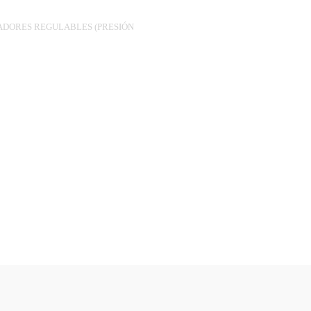
DORES REGULABLES (PRESIÓN
PS.18-
MANUAL)