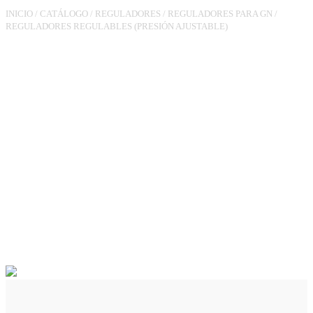
INICIO
/
CATÁLOGO
/
REGULADORES
/
REGULADORES PARA GN
/
REGULADORES REGULABLES (PRESIÓN AJUSTABLE)
REGULADOR RGR-180
MM3/4 PS.60-150MBAR
25M3/H VIS MIN