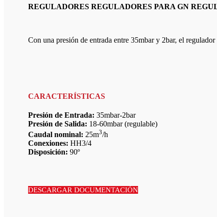
REGULADORES REGULADORES PARA GN REGUL
Con una presión de entrada entre 35mbar y 2bar, el regulador
CARACTERÍSTICAS
Presión de Entrada:
35mbar-2bar
Presión de Salida:
18-60mbar (regulable)
3
Caudal nominal:
25m
/h
Conexiones:
HH3/4
Disposición:
90º
DESCARGAR DOCUMENTACIÓN