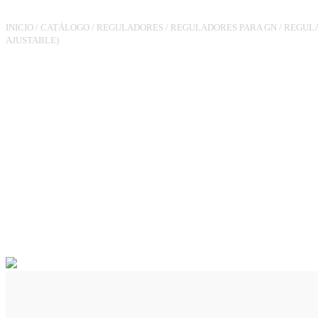
INICIO
/
CATÁLOGO
/
REGULADORES
/
REGULADORES PARA GN
/
REGULA
AJUSTABLE)
REGULADOR RGR-90 HH3/4 P
60MBAR 25M3/H