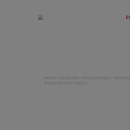
E
REGULADORES
FILTRO
INICIO
/
CATÁLOGO
/
REGULADORES
/
REGULA
(PRESIÓN AJUSTABLE)
REGULADOR RG
M3/4XTL7/8 P