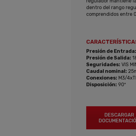
regulador mantiene la
dentro del rango regu
comprendidos entre 
CARACTERÍSTICA
Presión de Entrada
Presión de Salida:
1
Seguridades:
VIS MI
Caudal nominal:
25
Conexiones:
M3/4xT
Disposición:
90º
DESCARGAR
DOCUMENTACI