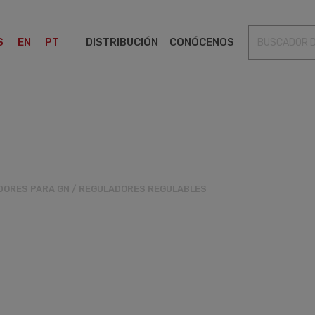
S
EN
PT
DISTRIBUCIÓN
CONÓCENOS
S
TRANSICIONES
VÁLVULAS DE SEGURIDAD
DORES PARA GN
/
REGULADORES REGULABLES
R-90
S.18-60MBAR