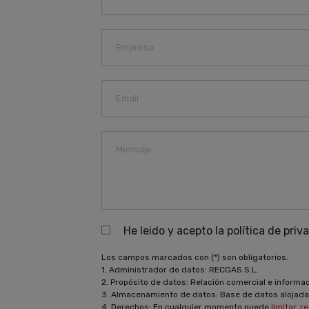
He leido y acepto la política de priv
Los campos marcados con (*) son obligatorios.
1. Administrador de datos: RECGAS S.L.
2. Propósito de datos: Relación comercial e informa
3. Almacenamiento de datos: Base de datos alojada
4. Derechos: En cualquier momento puede
limitar, r