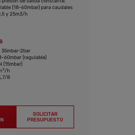
 presión de salida constante,
lable (18-60mbar) para caudales
0,5 y 25m3/h
S
:
35mbar-2bar
8-60mbar (regulable)
N (15mbar)
3
m
/h
L7/8
SOLICITAR
ÓN
PRESUPUESTO