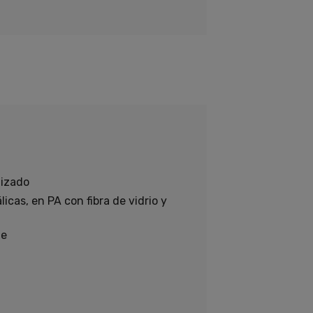
nizado
icas, en PA con fibra de vidrio y
le