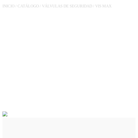
INICIO
/
CATÁLOGO
/
VÁLVULAS DE SEGURIDAD
/
VIS MAX
VÁLVULA RG-90 VIS MAX
(100MBAR) M3/4XTL7/8
(MANUAL) 12M3/H