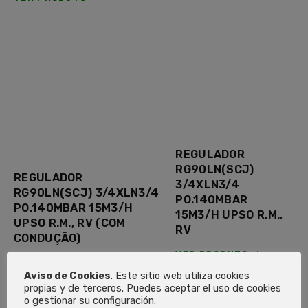
REGULADOR
RG90LN(SCJ)
REGULADOR
3/4XLN3/4
RG90LN(SCJ) 3/4XLN3/4
PO.140MBAR
PO.140MBAR 15M3/H
15M3/H UPSO R.M.,
UPSO R.M., RV (COM
RV
CONDUÇÃO)
VER PRODUTO
VER PRODUTO
Aviso de Cookies
. Este sitio web utiliza cookies
propias y de terceros. Puedes aceptar el uso de cookies
o gestionar su configuración.