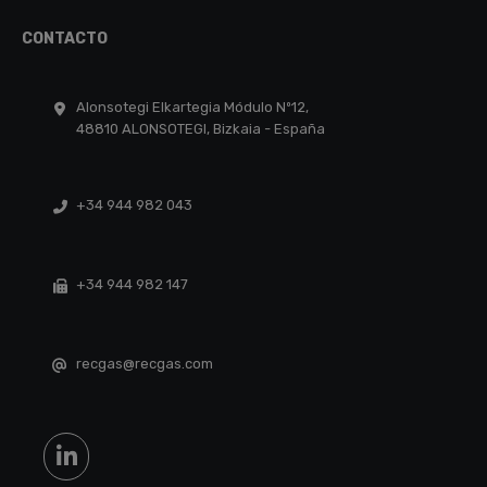
CONTACTO
Alonsotegi Elkartegia Módulo Nº12,
48810 ALONSOTEGI, Bizkaia - España
+34 944 982 043
+34 944 982 147
recgas@recgas.com