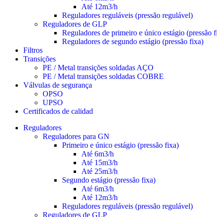
Até 12m3/h
Reguladores reguláveis (pressão regulável)
Reguladores de GLP
Reguladores de primeiro e único estágio (pressão f
Reguladores de segundo estágio (pressão fixa)
Filtros
Transições
PE / Metal transições soldadas AÇO
PE / Metal transições soldadas COBRE
Válvulas de segurança
OPSO
UPSO
Certificados de calidad
Reguladores
Reguladores para GN
Primeiro e único estágio (pressão fixa)
Até 6m3/h
Até 15m3/h
Até 25m3/h
Segundo estágio (pressão fixa)
Até 6m3/h
Até 12m3/h
Reguladores reguláveis (pressão regulável)
Reguladores de GLP