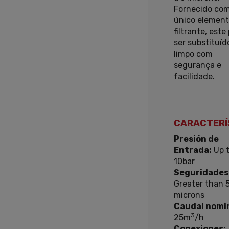
Fornecido co
único elemen
filtrante, este
ser substituíd
limpo com
segurança e
facilidade.
CARACTERÍ
Presión de
Entrada:
Up 
10bar
Seguridades
Greater than 
microns
Caudal nomin
3
25m
/h
Conexiones: