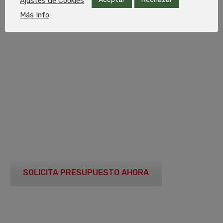
RECGAS
Ajustes de Cookies
Más Info
LÍDERES EN LA
FABRICACIÓN DE
EQUIPAMIENTO
PARA GAS
SOLICITA PRESUPUESTO AHORA