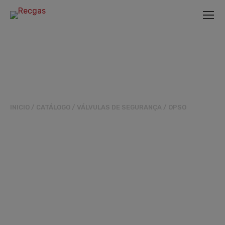
INICIO
/
CATÁLOGO
/
VÁLVULAS DE SEGURANÇA
/
OPSO
FILTRO DE GÁS DE
ÂNGULO DIREITO
LN3/4XLN3/4