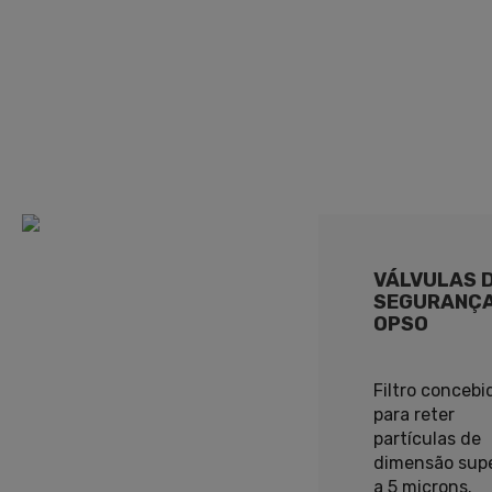
VÁLVULAS 
SEGURANÇ
OPSO
Filtro concebi
para reter
partículas de
dimensão supe
a 5 microns.