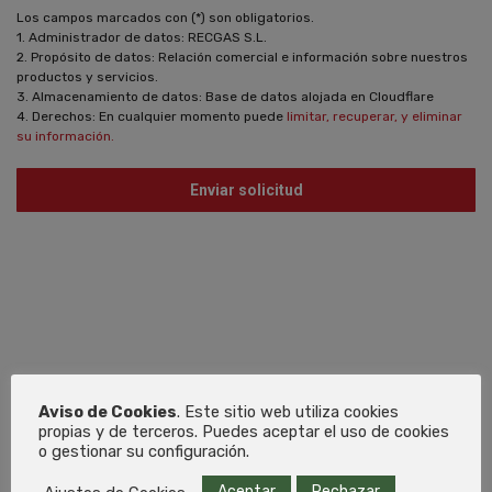
Los campos marcados con (*) son obligatorios.
1. Administrador de datos: RECGAS S.L.
2. Propósito de datos: Relación comercial e información sobre nuestros
productos y servicios.
3. Almacenamiento de datos: Base de datos alojada en Cloudflare
4. Derechos: En cualquier momento puede
limitar, recuperar, y eliminar
su información.
Aviso de Cookies
. Este sitio web utiliza cookies
propias y de terceros. Puedes aceptar el uso de cookies
o gestionar su configuración.
Aceptar
Rechazar