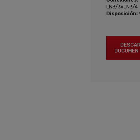
LN3/3xLN3/4
Disposición:
DESCA
DOCUMEN