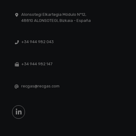
Alonsotegi Elkartegia Módulo Nº12,
48810 ALONSOTEGI, Bizkaia - España
+34 944 982 043
+34 944 982 147
recgas@recgas.com