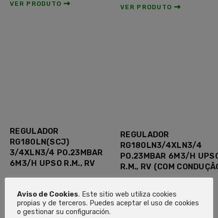
VER PRODUTO
VER PRODUTO
REGULADOR
REGULADOR
RG180LN(SCJ)
RG180LN3/4XLN3/4
3/4XLN3/4 PO.23MBAR
PO.23MBAR 6M3/H UPS
6M3/H UPSO R.M., RV
R.M., RV (COM CONDUÇÃ
VER PRODUTO
VER PRODUTO
Aviso de Cookies
. Este sitio web utiliza cookies
propias y de terceros. Puedes aceptar el uso de cookies
o gestionar su configuración.