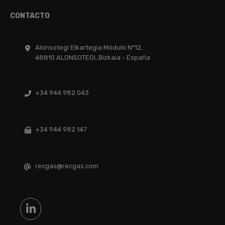
CONTACTO
Alonsotegi Elkartegia Módulo Nº12,
48810 ALONSOTEGI, Bizkaia - España
+34 944 982 043
+34 944 982 147
recgas@recgas.com