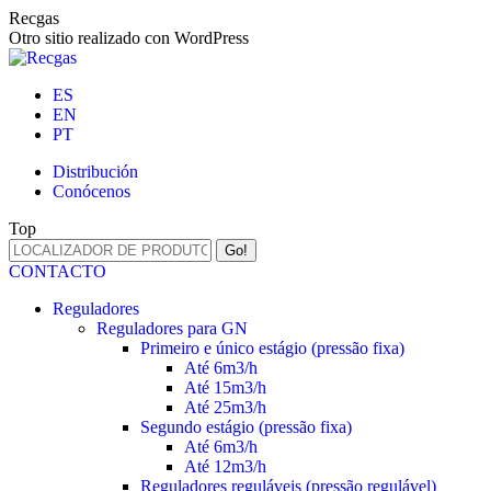
Skip
Recgas
to
Otro sitio realizado con WordPress
content
ES
EN
PT
Distribución
Conócenos
Top
Search:
CONTACTO
Reguladores
Reguladores para GN
Primeiro e único estágio (pressão fixa)
Até 6m3/h
Até 15m3/h
Até 25m3/h
Segundo estágio (pressão fixa)
Até 6m3/h
Até 12m3/h
Reguladores reguláveis (pressão regulável)