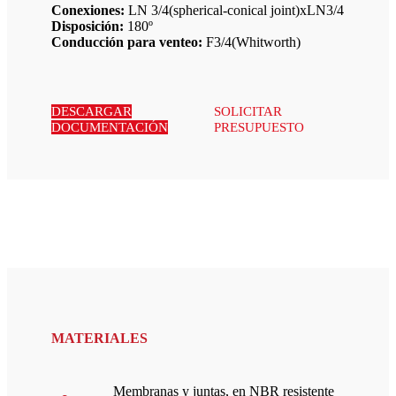
Conexiones:
LN 3/4(spherical-conical joint)xLN3/4
Disposición:
180º
Conducción para venteo:
F3/4(Whitworth)
DESCARGAR
SOLICITAR
DOCUMENTACIÓN
PRESUPUESTO
MATERIALES
Membranas y juntas, en NBR resistente