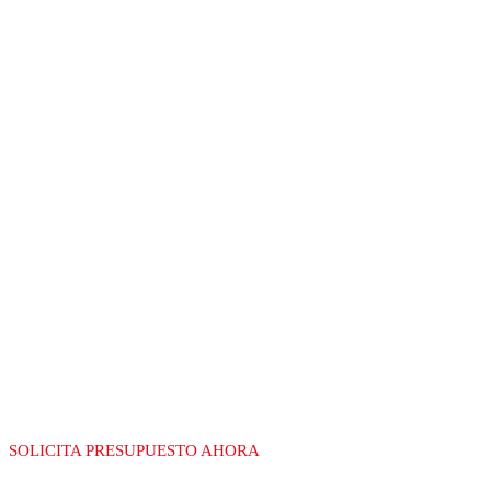
RECGAS
LÍDERES EN LA
FABRICACIÓN DE
EQUIPAMIENTO
PARA GAS
SOLICITA PRESUPUESTO AHORA