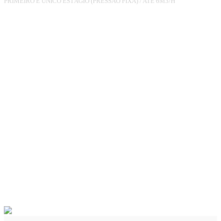
PRIMEIRO E ÚNICO ESTÁGIO (PRESSÃO FIXA)
/
ATÉ 6M3/H
REGULADOR
RG180LN(SCJ) 3/4XLN3/4
PO.23MBAR 6M3/H UPSO
R.M., RV (COM
CONDUÇÃO)