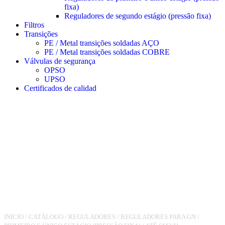
fixa)
Reguladores de segundo estágio (pressão fixa)
Filtros
Transições
PE / Metal transições soldadas AÇO
PE / Metal transições soldadas COBRE
Válvulas de segurança
OPSO
UPSO
Certificados de calidad
INICIO
/
CATÁLOGO
/
REGULADORES
/
REGULADORES PARA GN
/