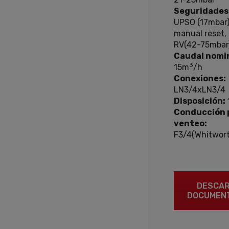
Seguridades
UPSO (17mbar
manual reset,
RV(42-75mbar
Caudal nomin
3
15m
/h
Conexiones:
LN3/4xLN3/4
Disposición:
Conducción 
venteo:
F3/4(Whitwort
DESCA
DOCUMEN