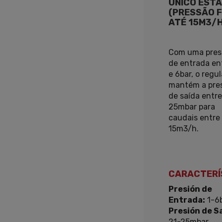
ÚNICO ESTÁ
(PRESSÃO F
ATÉ 15M3/
Com uma pres
de entrada en
e 6bar, o regu
mantém a pre
de saída entre
25mbar para
caudais entre 
15m3/h.
CARACTERÍ
Presión de
Entrada:
1-6
Presión de Sa
21-25mbar