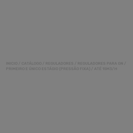
INICIO
/
CATÁLOGO
/
REGULADORES
/
REGULADORES PARA GN
/
PRIMEIRO E ÚNICO ESTÁGIO (PRESSÃO FIXA)
/
ATÉ 15M3/H
REGULADOR
RG180LN3/4XLN3/4
PO.23MBAR 15M3/H