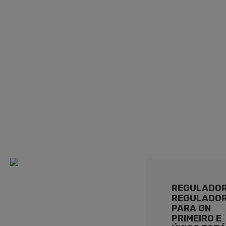
UPSO R.M., RV (COM
CONDUÇÃO)
REGULADO
REGULADO
PARA GN
PRIMEIRO E