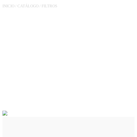
INICIO
/
CATÁLOGO
/
FILTROS
FILTRO DE GÁS DE
ÂNGULO DIREITO
LN3/3XM3/4