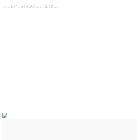
INICIO
/
CATÁLOGO
/
FILTROS
FILTRO DE GÁS DE
ÂNGULO ESQUERDO
LN3/4XM3/4