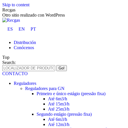
Skip to content
Recgas
Otro sitio realizado con WordPress
ES
EN
PT
Distribución
Conócenos
Top
Search:
CONTACTO
Reguladores
Reguladores para GN
Primeiro e único estágio (pressão fixa)
Até 6m3/h
Até 15m3/h
Até 25m3/h
Segundo estágio (pressão fixa)
Até 6m3/h
Até 12m3/h