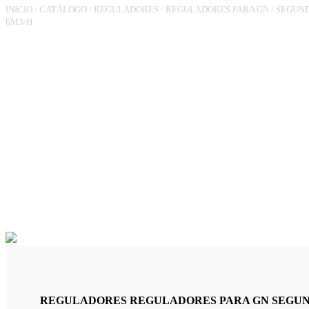
INICIO
/
CATÁLOGO
/
REGULADORES
/
REGULADORES PARA GN
/
SEGUND
6M3/H
REGULADOR RG180FF3/4 P
5M3/H UPSO, RV (COM CON
REGULADORES REGULADORES PARA GN SEGUNDO