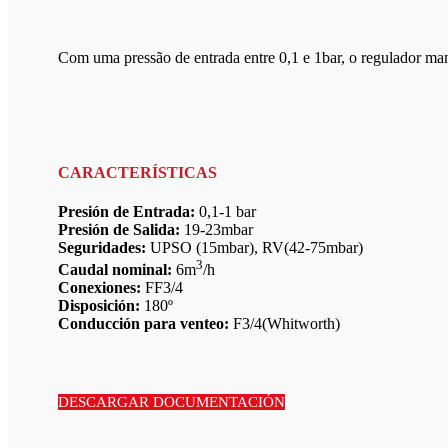
Com uma pressão de entrada entre 0,1 e 1bar, o regulador man
CARACTERÍSTICAS
Presión de Entrada:
0,1-1 bar
Presión de Salida:
19-23mbar
Seguridades:
UPSO (15mbar), RV(42-75mbar)
3
Caudal nominal:
6m
/h
Conexiones:
FF3/4
Disposición:
180º
Conducción para venteo:
F3/4(Whitworth)
DESCARGAR DOCUMENTACIÓN