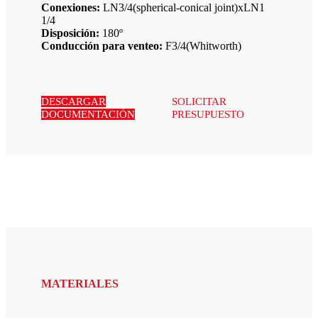
Conexiones:
LN3/4(spherical-conical joint)xLN1
1/4
Disposición:
180º
Conducción para venteo:
F3/4(Whitworth)
DESCARGAR
SOLICITAR
DOCUMENTACIÓN
PRESUPUESTO
MATERIALES