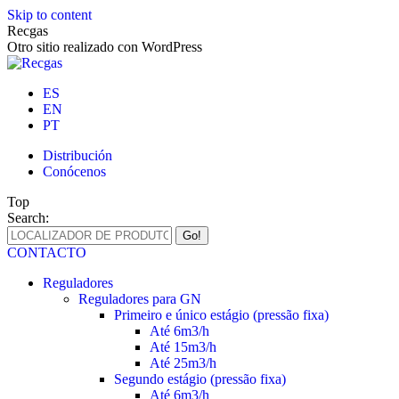
Skip to content
Recgas
Otro sitio realizado con WordPress
ES
EN
PT
Distribución
Conócenos
Top
Search:
CONTACTO
Reguladores
Reguladores para GN
Primeiro e único estágio (pressão fixa)
Até 6m3/h
Até 15m3/h
Até 25m3/h
Segundo estágio (pressão fixa)
Até 6m3/h