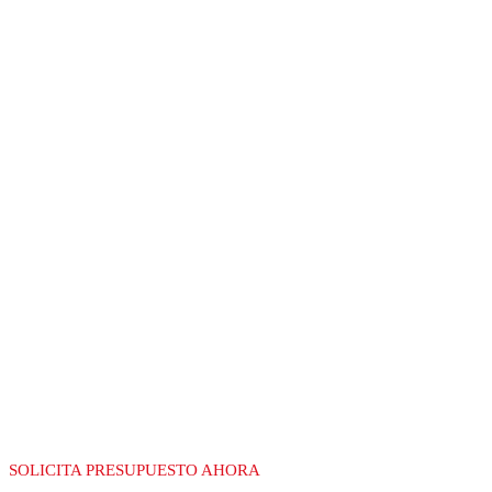
RECGAS
LÍDERES EN LA
FABRICACIÓN DE
EQUIPAMIENTO
PARA GAS
SOLICITA PRESUPUESTO AHORA