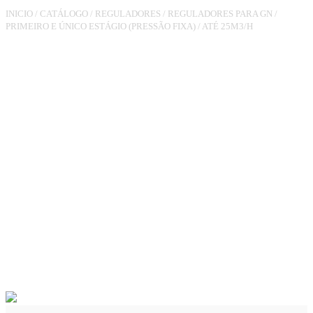
INICIO
/
CATÁLOGO
/
REGULADORES
/
REGULADORES PARA GN
/
PRIMEIRO E ÚNICO ESTÁGIO (PRESSÃO FIXA)
/
ATÉ 25M3/H
REGULADOR
RG180LN3/4XF3/4
PO.150MBAR 25M3/H RV
(COM CONDUÇÃO)