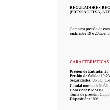
REGULADORES REG
(PRESSÃO FIXA) ATÉ
Com uma pressão de entra
saída entre 19 e 23mbar p
CARACTERÍSTICAS
Presión de Entrada:
25-
Presión de Salida:
19-23
Seguridades:
UPSO (15m
3
Caudal nominal:
6m
/h
Conexiones:
MM3/4
Toma de presión:
Output
Disposición:
180º