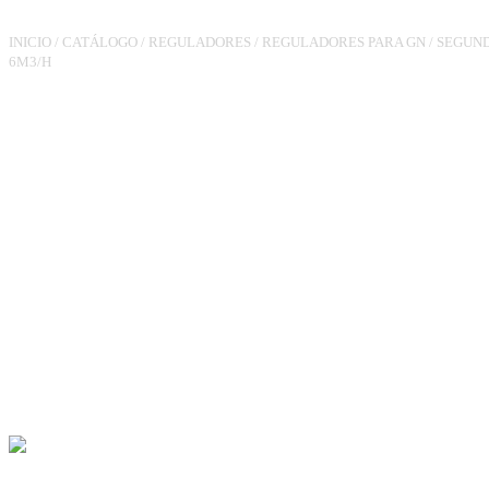
INICIO
/
CATÁLOGO
/
REGULADORES
/
REGULADORES PARA GN
/
SEGUND
6M3/H
REGULADOR RG180MM3/4 
6M3/H UPSO COM TOMADA 
MANÓMETRO