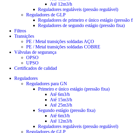
Até 12m3/h
Reguladores reguláveis (pressão regulável)
Reguladores de GLP
Reguladores de primeiro e único estágio (pressão f
Reguladores de segundo estágio (pressão fixa)
Filtros
Transições
PE / Metal transições soldadas AÇO
PE / Metal transições soldadas COBRE
Válvulas de segurança
OPSO
UPSO
Certificados de calidad
Reguladores
Reguladores para GN
Primeiro e único estágio (pressão fixa)
Até 6m3/h
Até 15m3/h
Até 25m3/h
Segundo estágio (pressão fixa)
Até 6m3/h
Até 12m3/h
Reguladores reguláveis (pressão regulável)
Reguladores de GLP