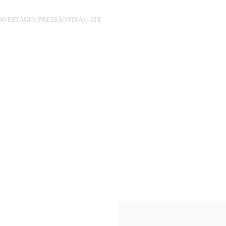
O ESTÁGIO (PRESSÃO FIXA)
/
ATÉ
PO.21MBAR
PARA