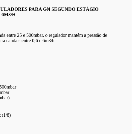
ULADORES PARA GN SEGUNDO ESTÁGIO
 6M3/H
da entre 25 e 500mbar, o regulador mantém a pressão de
ara caudais entre 0,6 e 6m3/h.
500mbar
mbar
bar)
 (1/8)