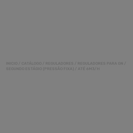
INICIO
/
CATÁLOGO
/
REGULADORES
/
REGULADORES PARA GN
/
SEGUNDO ESTÁGIO (PRESSÃO FIXA)
/
ATÉ 6M3/H
REGULADOR
RG180MM3/4
PO.21MBAR 6M3/H