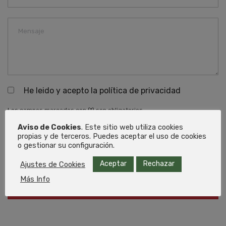
He leido y acepto la política de privacidad
Los campos marcados con (*) son obligatorios.
1. Administrador de datos: RECGAS S.L.
Aviso de Cookies
. Este sitio web utiliza cookies
2. Propósito de datos: Relación comercial e información sobre nuestros
propias y de terceros. Puedes aceptar el uso de cookies
productos y servicios.
o gestionar su configuración.
3. Almacenamiento de datos: Base de datos alojada en Cloudflare
4. Derechos: En cualquier momento puede
limitar, recuperar, y eliminar
Aceptar
Rechazar
Ajustes de Cookies
su información.
Más Info