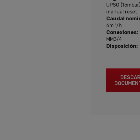
UPSO (15mbar
manual reset
Caudal nomin
3
6m
/h
Conexiones:
MM3/4
Disposición:
DESCA
DOCUMEN