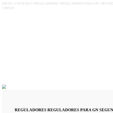
INICIO
/
CATÁLOGO
/
REGULADORES
/
REGULADORES PARA GN
/
SEGUND
12M3/H
REGULADOR RG90F3/4XLN7
PO.21MBAR 12M3/H UPSO
REGULADORES REGULADORES PARA GN SEGUNDO