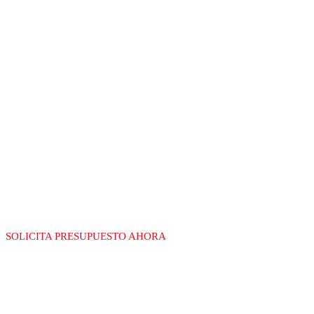
RECGAS
LÍDERES EN LA
FABRICACIÓN DE
EQUIPAMIENTO
PARA GAS
SOLICITA PRESUPUESTO AHORA