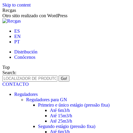
Skip to content
Recgas
Otro sitio realizado con WordPress
ES
EN
PT
Distribución
Conócenos
Top
Search:
CONTACTO
Reguladores
Reguladores para GN
Primeiro e único estágio (pressão fixa)
Até 6m3/h
Até 15m3/h
Até 25m3/h
Segundo estágio (pressão fixa)
Até 6m3/h