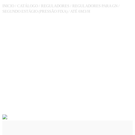
INICIO
/
CATÁLOGO
/
REGULADORES
/
REGULADORES PARA GN
/
SEGUNDO ESTÁGIO (PRESSÃO FIXA)
/
ATÉ 6M3/H
REGULADOR
RG90M1/2XLN7/8
PO.21MBAR 6M3/H UPSO