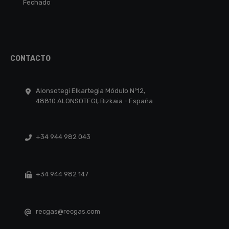
Fechado
CONTACTO
Alonsotegi Elkartegia Módulo Nº12,
48810 ALONSOTEGI, Bizkaia - España
+34 944 982 043
+34 944 982 147
recgas@recgas.com