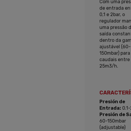
Com uma pres
de entrada en
0,1 e 2bar, o
regulador ma
uma pressão 
saída constan
dentro da ga
ajustável (60-
150mbar) para
caudais entre 
25m3/h.
CARACTERÍ
Presión de
Entrada:
0.1-
Presión de Sa
60-150mbar
(adjustable)