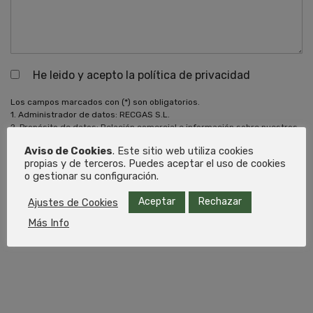
He leido y acepto la política de privacidad
Los campos marcados con (*) son obligatorios.
1. Administrador de datos: RECGAS S.L.
2. Propósito de datos: Relación comercial e información sobre nuestros
productos y servicios.
Aviso de Cookies
. Este sitio web utiliza cookies
3. Almacenamiento de datos: Base de datos alojada en Cloudflare
propias y de terceros. Puedes aceptar el uso de cookies
4. Derechos: En cualquier momento puede
limitar, recuperar, y eliminar
o gestionar su configuración.
su información.
Aceptar
Rechazar
Ajustes de Cookies
Más Info