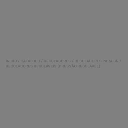
INICIO
/
CATÁLOGO
/
REGULADORES
/
REGULADORES PARA GN
/
REGULADORES REGULÁVEIS (PRESSÃO REGULÁVEL)
REGULADOR RGR-90
FF3/4 PO.60-
150MBAR 25M3/H