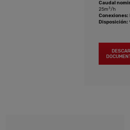
Caudal nomin
3
25m
/h
Conexiones:
Disposición:
DESCA
DOCUMEN