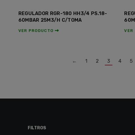
REGULADOR RGR-180 HH3/4 PS.18-
REG
60MBAR 25M3/H C/TOMA
60M
VER PRODUCTO
VER
←
1
2
3
4
5
FILTROS