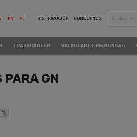
REGULADORES
FILTROS
TRANSICIONES
VÁLVULAS
S
EN
PT
DISTRIBUCIÓN
CONÓCENOS
S
TRANSICIONES
VÁLVULAS DE SEGURIDAD
 PARA GN
otón de búsqueda