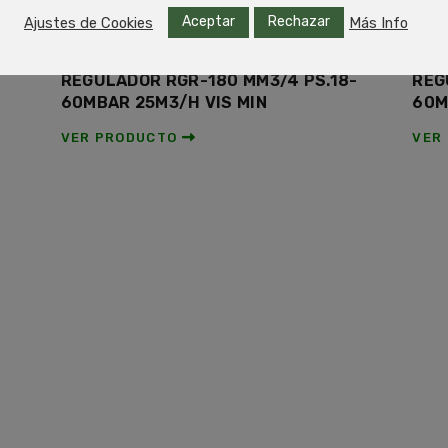
Aceptar
Rechazar
Ajustes de Cookies
Más Info
REGULADOR RGR-180 MM3/4 PS.18-
REG
60MBAR 25M3/H VIS MIN
60M
VER PRODUCTO
VER