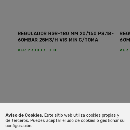
REGULADOR RGR-180 MM 20/150 PS.18-
REG
60MBAR 25M3/H VIS MIN C/TOMA
60M
VER PRODUCTO
VER
Aviso de Cookies
. Este sitio web utiliza cookies propias y
de terceros. Puedes aceptar el uso de cookies o gestionar su
configuración.