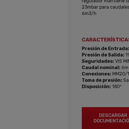
regulador mantiene la
23mbar para caudales
6m3/h
CARACTERÍSTICA
Presión de Entrada
Presión de Salida:
1
Seguridades:
VIS MI
Caudal nominal:
6m
Conexiones:
MM20/1
Toma de presión:
Sal
Disposición:
180º
DESCARGAR
DOCUMENTACI