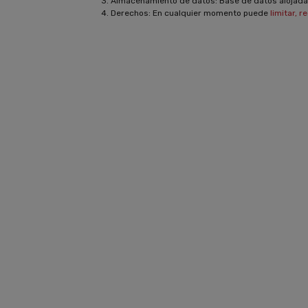
3. Almacenamiento de datos: Base de datos alojada
4. Derechos: En cualquier momento puede
limitar, r
RECGAS
LÍDERES EN L
EQUIPAMIENTO