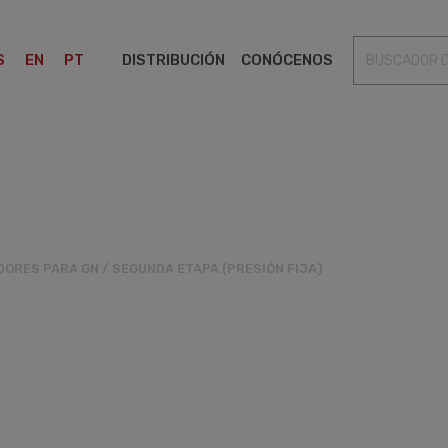
S
EN
PT
DISTRIBUCIÓN
CONÓCENOS
S
TRANSICIONES
VÁLVULAS DE SEGURIDAD
DORES PARA GN
/
SEGUNDA ETAPA (PRESIÓN FIJA)
G180MM20/150
/H VIS MIN