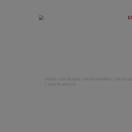
E
REGULADORES
FILTRO
INICIO
/
CATÁLOGO
/
REGULADORES
/
REGULA
/
HASTA 6M3/H
REGULADOR R
PS.21MBAR 6M3