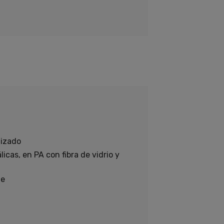
nizado
icas, en PA con fibra de vidrio y
le