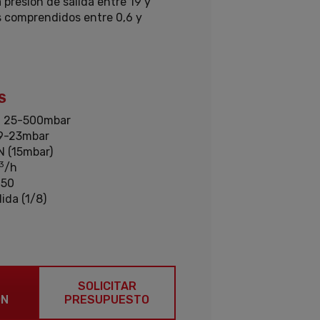
 presión de salida entre 19 y
 comprendidos entre 0,6 y
S
:
25-500mbar
9-23mbar
N (15mbar)
3
/h
50
ida (1/8)
SOLICITAR
ÓN
PRESUPUESTO