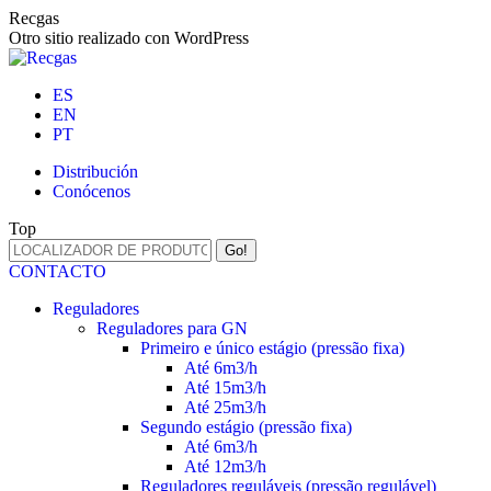
Skip
Recgas
to
Otro sitio realizado con WordPress
content
ES
EN
PT
Distribución
Conócenos
Top
Search:
CONTACTO
Reguladores
Reguladores para GN
Primeiro e único estágio (pressão fixa)
Até 6m3/h
Até 15m3/h
Até 25m3/h
Segundo estágio (pressão fixa)
Até 6m3/h
Até 12m3/h
Reguladores reguláveis (pressão regulável)