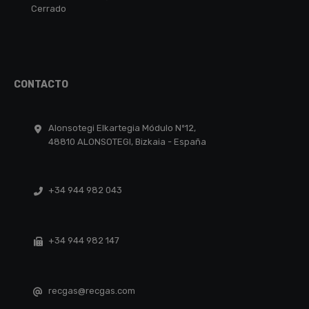
Cerrado
CONTACTO
Alonsotegi Elkartegia Módulo Nº12,
48810 ALONSOTEGI, Bizkaia - España
+34 944 982 043
+34 944 982 147
recgas@recgas.com