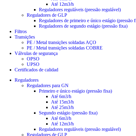
Até 12m3/h
Reguladores reguláveis (pressão regulável)
Reguladores de GLP
Reguladores de primeiro e único estágio (pressão f
Reguladores de segundo estágio (pressão fixa)
Filtros
Transições
PE / Metal transições soldadas AÇO
PE / Metal transições soldadas COBRE
Válvulas de segurança
OPSO
UPSO
Certificados de calidad
Reguladores
Reguladores para GN
Primeiro e único estágio (pressão fixa)
Até 6m3/h
Até 15m3/h
Até 25m3/h
Segundo estágio (pressão fixa)
Até 6m3/h
Até 12m3/h
Reguladores reguláveis (pressão regulável)
Reguladores de GLP